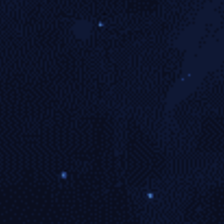
别
字段加
从注册到观