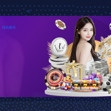
AYX体育
· 体育观
球迷专属的数字主场。
爱游戏ayx体育网页版
提供多终
分与赛事推荐，让你随时随地畅享体育内容。
网页端入口
下载APP