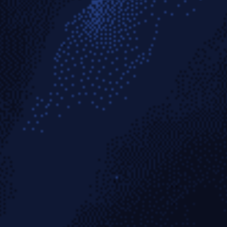
爱游戏ayx体育网络化安全体
YX)官方网站-AYXSPORTS平台架构，实现用户与数据全链路防
身份验证
网络防
登录、行为识
WAF规则、