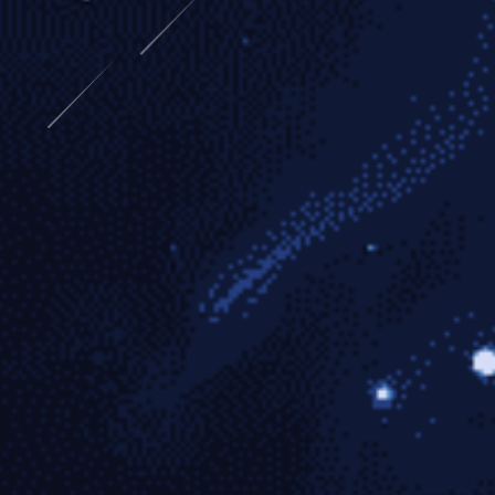
我们推出的原生应用覆盖体育、电竞等热门内容，
支持赛事查看、数据浏览与多端同步，结合高清直
播与智能提醒，为用户带来高效、流畅的体验。
依托爱游戏ay