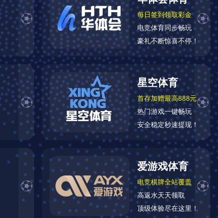
高品质的数字化观赛体验。我们整
网站-AYXSPORTS服务。
亚、中东、欧洲等区域建立了本地化技
问量持续增长，深受广大体育爱好