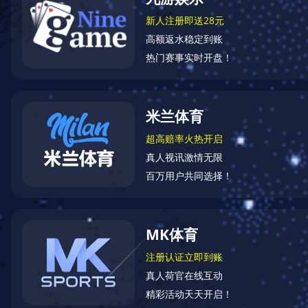
爱游戏ayx体育
是一家面向全球市
合
高清赛事直播、数据分析、多终
平台通过多项国际安全认证，系统架
术与客服团队，确保每位用户都能
截至目前，爱游戏ayx体育 已拥有