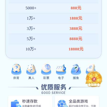
爱游戏ayx体育 以全球化视角推进数字体育服务，专注构建
一个可信赖、体验出众的综合赛事平台。
安全为本
坚持业界领先的数据保护机制，用户隐私永远第一位。
科技驱动
将创新技术融入爱游戏体育·(AYX)官方网站-AYXSPORTS各项服
务，持续刷新体验上限。
用户至上
每一次更新、每一项设计，皆围绕用户需求展开。
全球视野
聚焦跨区域体育资源整合，打造覆盖多语种、多时区的服务网
络。