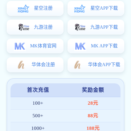
我们的使命与愿景