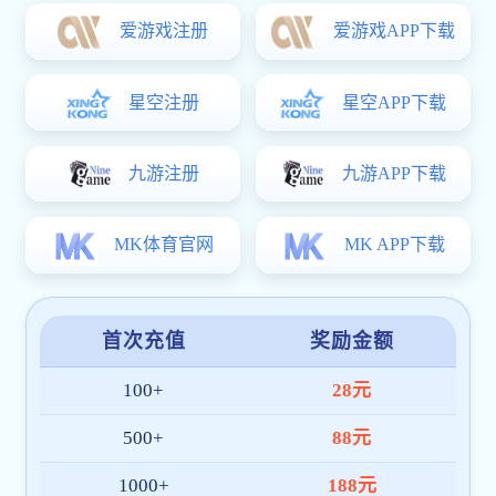
爱游戏ayx体育三重安全护盾系统
从身份验证到平台架构，爱游戏体育·(AYX)官方网站-
AYXSPORTS构建多层防线，强化整体安全韧性。
用户层安全
通过设备识别与行为监
控，有效防止账户异常
访问。