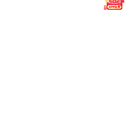
爱游戏ayx体育 在多个国际赛事科技平台评比中脱颖而出，
持续提升安全性与观赛体验。
亚洲体育服务平台大奖
2022 年度综合类数字体育平台荣誉奖项，肯定平台服务能
力。