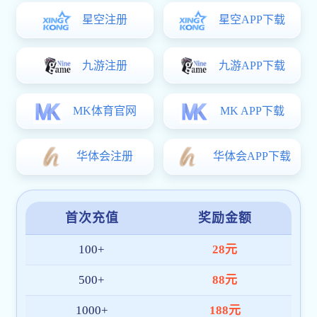
首页
体育快讯
正文
本文将聚焦于NBA球星乔治在面对双探花防守时的出色表
现，尤其是在三分球方面的精准发挥。媒体人对他的低调态
度和游刃有余的表现给予了高度赞扬。文章将从四个方面进
行阐述，包括乔治的低调风格、面对双探花的应对策略、三
分球命中率以及他在球队中的重要角色，通过这些层面展现
他作为顶尖球员的魅力与实力。
1、乔治的低调风格
在当今篮球界，许多明星球员都喜欢彰显自己的个性与风
采，而乔治则恰恰相反。他以一种低调而务实的态度出现在
赛场上，不追求个人荣誉，更加专注于团队合作。这种低调
风格使得他在比赛中能够更好地发挥自己的潜力，也让队友
感受到更多的信任与支持。